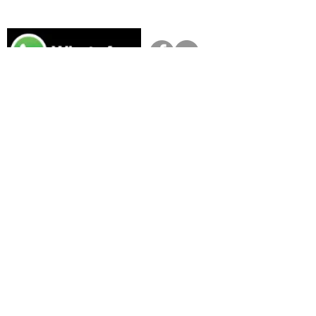
das
8:00 as 12:00 e das 13:15 as 18:00 h
Politica de privacidade
Condições de entrega
Trocas e devoluções
Formas de pagamento
Canal de denúncias