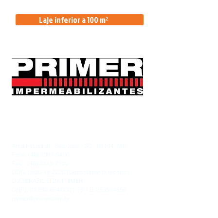
Laje inferior a 100 m²
Fabricação e Vendas:​​
PRIMER IMPERMEABILIZANTES
Rua Francisco Severino de Souza 520
Área industrial - São José - SC -
88104-760
Fone:
(48) 3381-5400
Fax:
(48) 3343-2100
DDG:
0800-48 2220
(Departamento técnico)
DJC BRAZIL LTDA PRIMER
CNPJ:
01.892.664
/0001-75 I.E:
253504856
primer@primer.com.br
Horario de funcionamento de Segunda a Sexta-feira