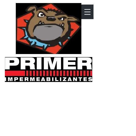
Desculpe, o produto requisitado não está disponível.
Minha Conta
Rastrear Pedidos
Favoritos
Carrinho de compras
Exibir preços em:
BRL